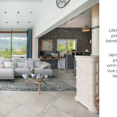
L’At
pr
bénéf
Véri
p
omni
vue 
la