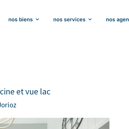
nos biens
nos services
nos age
scine et vue lac
Jorioz